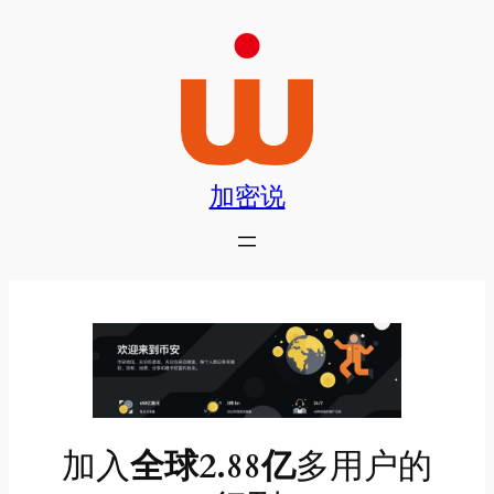
跳
至
内
容
加密说
加入
全球2.88亿
多用户的