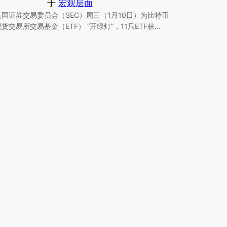
于
宏观层面
美国证券交易委员会（SEC）周三（1月10日）为比特币
现货交易所交易基金（ETF） “开绿灯”，11只ETF获…