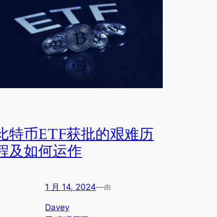
比特币ETF获批的艰难历
程及如何运作
1 月 14, 2024
—
由
Davey