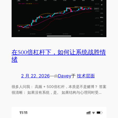
在500倍杠杆下，如何让系统战胜情
绪
2 月 22, 2026
—
Davey
于
技术层面
由
很多人问我： 高频 + 500倍杠杆，本质是不是赌博？ 答案
很清晰： 如果没有系统，是。 如果结构与心理同时受…