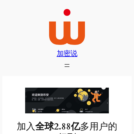
跳
至
内
容
加密说
加入
全球2.88亿
多用户的