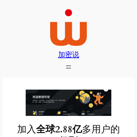
跳
至
内
容
加密说
加入
全球2.88亿
多用户的