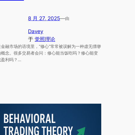
8 月 27, 2025
—
由
Davey
于
觉照理论
在金融市场的语境里，“修心”常常被误解为一种虚无缥缈
的概念。很多交易者会问：修心能当饭吃吗？修心能变
成盈利吗？…