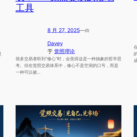
工具
8 月 27, 2025
—
由
Davey
于
觉照理论
是
很多交易者听到“修心”时，会觉得这是一种抽象的哲学思
考。但在觉照交易体系中，修心不是空洞的口号，而是
一种可以被…