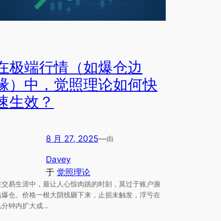
在极端行情（如爆仓边
缘）中，觉照理论如何快
速生效？
8 月 27, 2025
—
由
Davey
于
觉照理论
在交易生涯中，最让人心惊肉跳的时刻，莫过于账户濒
临爆仓。价格一根大阴线砸下来，止损未触发，浮亏在
几分钟内扩大成…