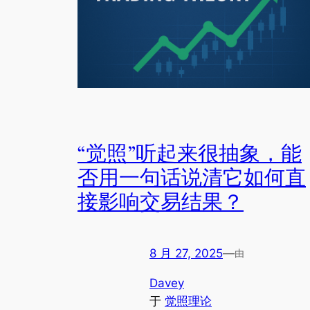
“觉照”听起来很抽象，能
否用一句话说清它如何直
接影响交易结果？
8 月 27, 2025
—
由
Davey
于
觉照理论