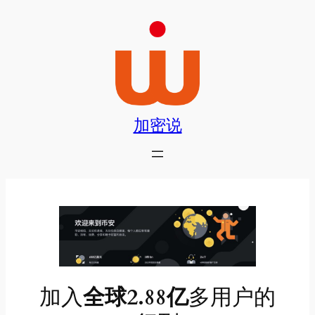
跳
至
内
容
加密说
加入
全球2.88亿
多用户的