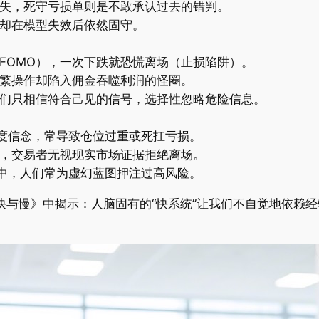
复失，死守亏损单则是不敢承认过去的错判。
，却在模型失效后依然固守。
（FOMO），一次下跌就恐慌离场（止损陷阱）。
频繁操作却陷入佣金吞噬利润的怪圈。
人们只相信符合己见的信号，选择性忽略危险信息。
的过度信念，常导致仓位过重或死扛亏损。
立，交易者无视现实市场证据拒绝离场。
光环中，人们常为虚幻蓝图押注过高风险。
，快与慢》中揭示：人脑固有的“快系统”让我们不自觉地依赖