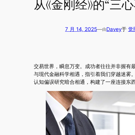
从《金刚经》的“三
7 月 14, 2025
—
Davey
于
觉
由
交易世界，瞬息万变。成功者往往并非握有
与现代金融科学相遇，指引着我们穿越迷雾。
认知偏误研究暗合相通，构建了一座连接东