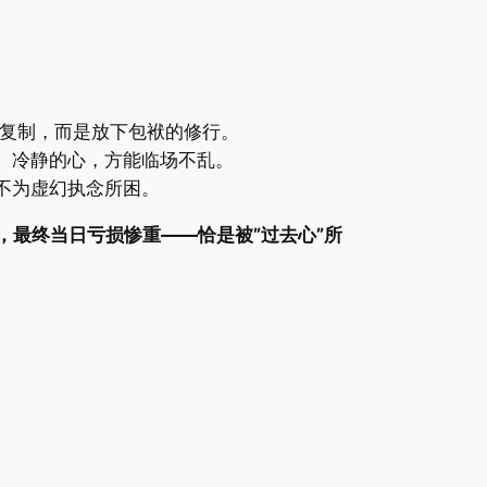
是复制，而是放下包袱的修行。
月。冷静的心，方能临场不乱。
却不为虚幻执念所困。
，最终当日亏损惨重——恰是被”过去心”所