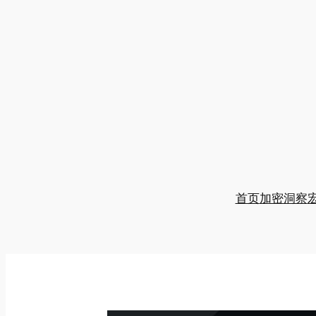
跳
至
内
容
首页
加密洞察