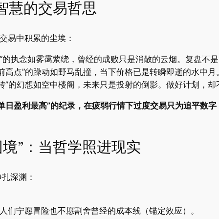
方智慧的交易哲思
刷交易中积累的尘埃：
利的”的执念如雾霭萦绕，曾经的成败只是消散的云烟。复盘不
到当前高点”的躁动如野马乱撞，当下价格已是转瞬即逝的水中
就翻转”的幻想如空中楼阁，未来只是投射的倒影。做好计划，
月单日盈利最高”的纪录，在疲弱行情下过度交易只为追平数字
困境”：当哲学照进现实
挣扎深渊：
，人们宁愿冒险也不愿割舍曾经的成本线（锚定效应）。