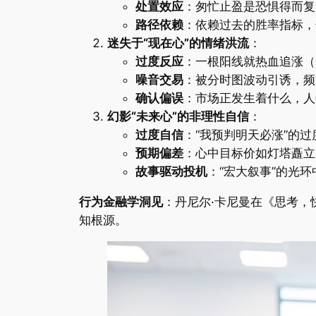
​处置效应​
​：匆忙止盈是恐惧得而
​路径依赖​
​：依赖过去的胜率指标
​迷失于“现在心”的情绪洪流​
​：
​过度反应​
​：一根阳线就热血追涨
​噪音交易​
​：被分时图波动引诱，
​确认偏误​
​：市场正发生着什么，
​幻影“未来心”的非理性自信​
​：
​过度自信​
​：“我预判明天必涨”
​预期偏差​
​：心中目标价如灯塔矗
​故事驱动投机​
​：“宏大叙事”的
​行为金融学洞见​
​：丹尼尔·卡尼曼在《思考
知根源。