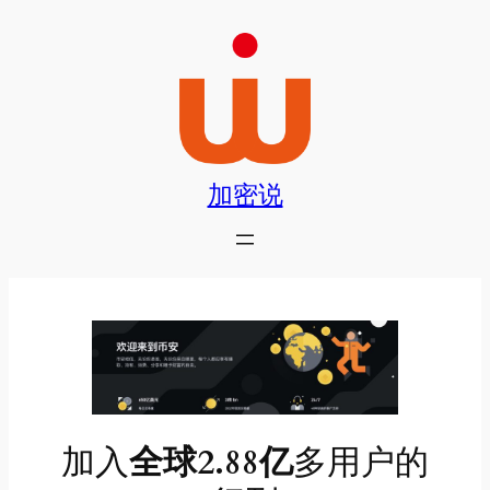
跳
至
内
容
加密说
加入
全球2.88亿
多用户的