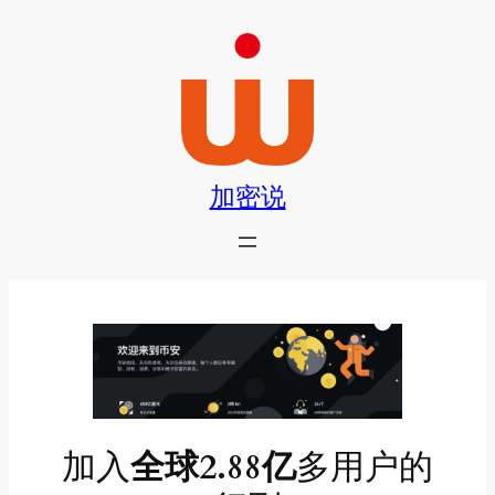
跳
至
内
容
加密说
加入
全球2.88亿
多用户的