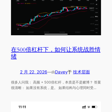
在500倍杠杆下，如何让系统战胜情
绪
2 月 22, 2026
—
Davey
于
技术层面
由
很多人问我： 高频 + 500倍杠杆，本质是不是赌博？ 答案
很清晰： 如果没有系统，是。 如果结构与心理同时受…