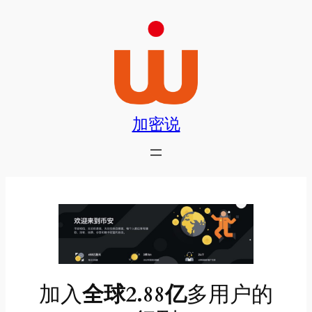
跳
至
内
容
加密说
加入
全球2.88亿
多用户的