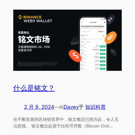
什么是铭文？
2 月 9, 2024
—
Davey
于
知识科普
由
在不断发展的区块链世界中，铭文概念已然兴起，令人无
法忽视。 铭文概念起源于比特币序数（Bitcoin Ordi…