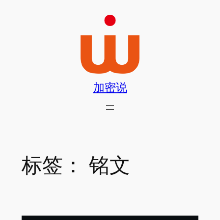
跳
至
内
容
加密说
标签：
铭文