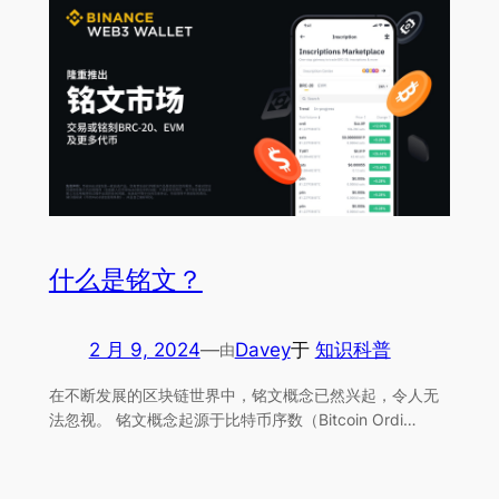
什么是铭文？
2 月 9, 2024
—
Davey
于
知识科普
由
在不断发展的区块链世界中，铭文概念已然兴起，令人无
法忽视。 铭文概念起源于比特币序数（Bitcoin Ordi…