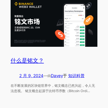
什么是铭文？
2 月 9, 2024
—
Davey
于
知识科普
由
在不断发展的区块链世界中，铭文概念已然兴起，令人无
法忽视。 铭文概念起源于比特币序数（Bitcoin Ordi…