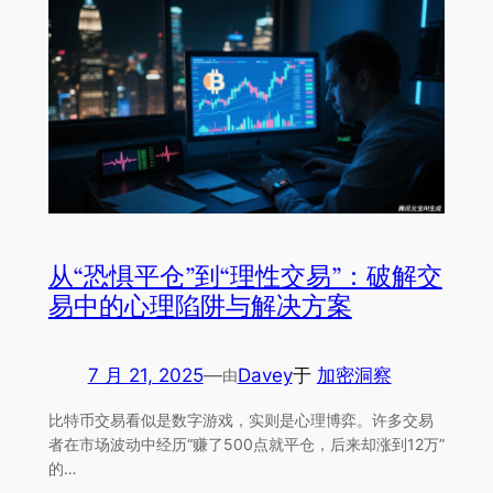
从“恐惧平仓”到“理性交易”：破解交
易中的心理陷阱与解决方案
7 月 21, 2025
—
Davey
于
加密洞察
由
比特币交易看似是数字游戏，实则是心理博弈。许多交易
者在市场波动中经历“赚了500点就平仓，后来却涨到12万”
的…