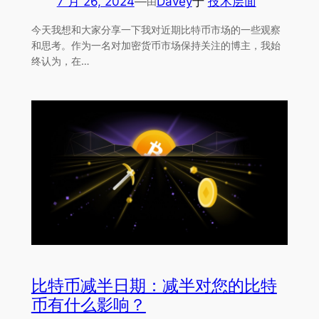
7 月 26, 2024
—
Davey
于
技术层面
由
今天我想和大家分享一下我对近期比特币市场的一些观察
和思考。作为一名对加密货币市场保持关注的博主，我始
终认为，在…
比特币减半日期：减半对您的比特
币有什么影响？