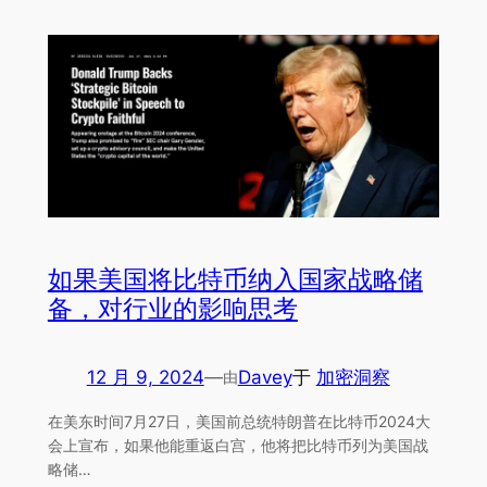
如果美国将比特币纳入国家战略储
备，对行业的影响思考
12 月 9, 2024
—
Davey
于
加密洞察
由
在美东时间7月27日，美国前总统特朗普在比特币2024大
会上宣布，如果他能重返白宫，他将把比特币列为美国战
略储…