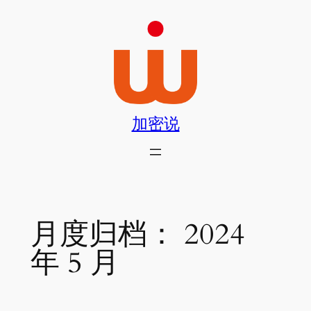
跳
至
内
容
加密说
月度归档：
2024
年 5 月