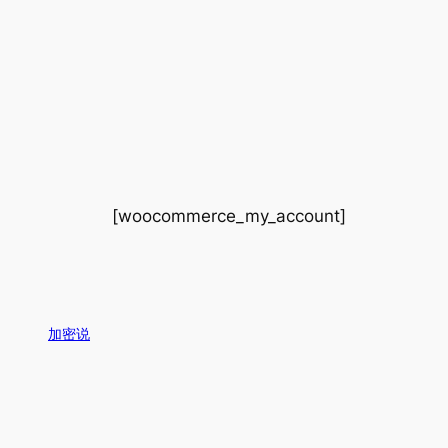
[woocommerce_my_account]
加密说